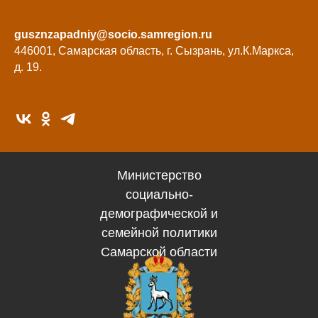
Западного 
gusznzapadniy@soci
вительство Самарской
gusznzapadniy@socio.samregion.ru
446001, Самарская область, г. Сызрань, ул.К.Маркса,
области
д. 19.
Министерство
социально-
демографической и
семейной политики
Самарской области