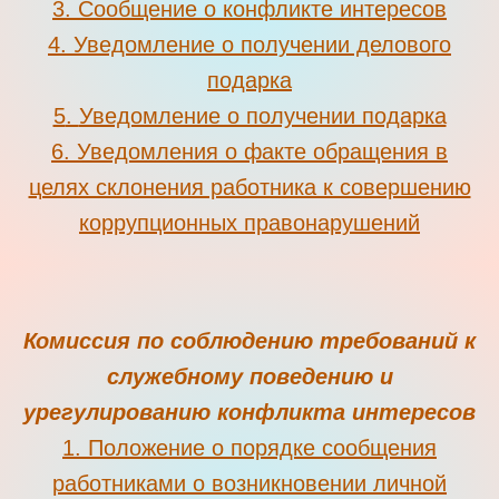
3
.
Сообщение о конфликте интересов
4
.
Уведомление о получении делового
подарка
5
.
Уведомление о получении подарка
6
.
Уведомления о факте обращения в
целях склонения работника к совершению
коррупционных правонарушений
Комиссия по соблюдению требований к
служебному поведению и
урегулированию конфликта интересов
1.
Положение о порядке сообщения
работниками о возникновении личной