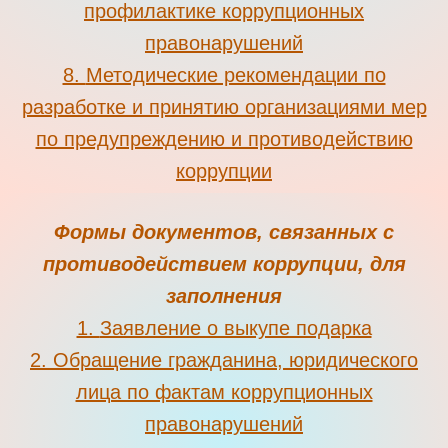
профилактике коррупционных
правонарушений
8.
Методические рекомендации по
разработке и принятию организациями мер
по предупреждению и противодействию
коррупции
Формы документов, связанных с
противодействием коррупции, для
заполнения
1.
Заявление о выкупе подарка
2
.
Обращение гражданина, юридического
лица по фактам коррупционных
правонарушений