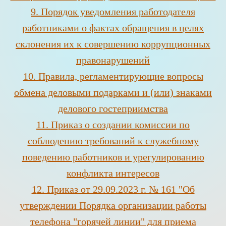
9.
Порядок уведомления работодателя
работниками о фактах обращения в целях
склонения их к совершению коррупционных
правонарушений
1
0.
Правила, регламентирующие вопросы
обмена деловыми подарками и (или) знаками
делового гостеприимства
1
1.
Приказ о создании комиссии по
соблюдению требований к служебному
поведению работников и урегулированию
конфликта интересов
1
2. П
риказ от 29.09.2023 г. № 161 "Об
утверждении Порядка организации работы
телефона "горячей линии" для приема