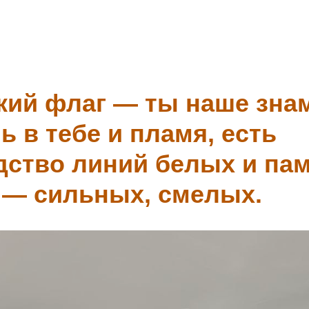
кий флаг — ты наше знам
ь в тебе и пламя, есть
дство линий белых и па
 — сильных, смелых.