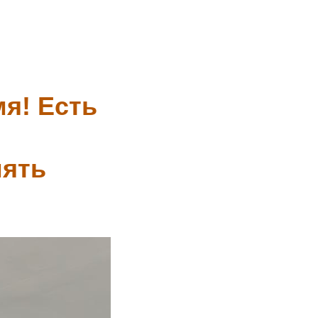
я! Есть
мять