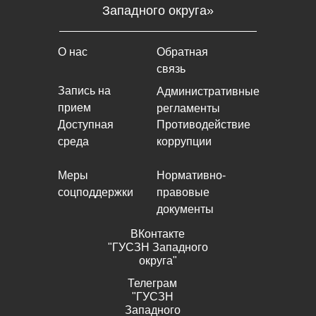
Западного округа»
О нас
Обратная
связь
Запись на
Административные
прием
регламенты
Доступная
Противодействие
среда
коррупции
Меры
Нормативно-
соцподдержки
правовые
документы
ВКонтакте
"ГУСЗН Западного
округа"
Телеграм
"ГУСЗН
Западного