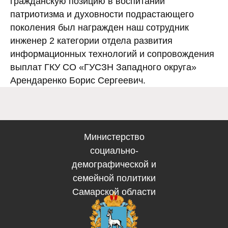
гражданскую позицию в воспитании
Электронная по
патриотизма и духовности подрастающего
Западного 
поколения был награжден наш сотрудник
gusznzapadniy@soci
вительство Самарской
инженер 2 категории отдела развития
области
информационных технологий и сопровождения
выплат ГКУ СО «ГУСЗН Западного округа»
Арендаренко Борис Сергеевич.
Министерство
социально-
демографической и
семейной политики
Самарской области