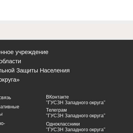
енное учреждение
области
льной Защиты Населения
округа»
ВКонтакте
связь
"ГУСЗН Западного округа"
ративные
Телеграм
ы
"ГУСЗН Западного округа"
о-
Одноклассники
"ГУСЗН Западного округа"