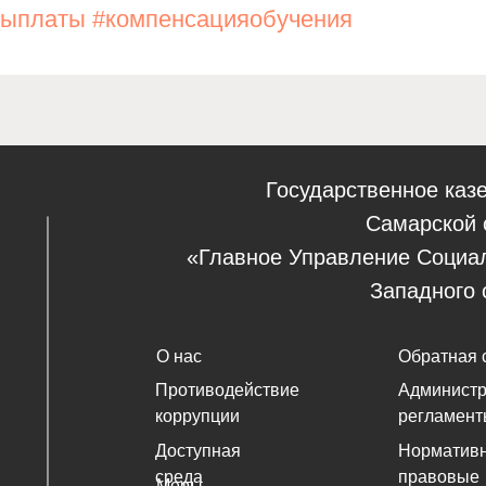
выплаты
#компенсацияобучения
Государственное каз
Самарской 
«Главное Управление Социа
Западного 
О нас
Обратная 
Противодействие
Админист
коррупции
регламент
Доступная
Нормативн
среда
правовые
Меры