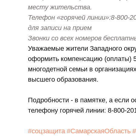
месту жительства.
Телефон «горячей линии»:8-800-2
для записи на прием
Звонки со всех номеров бесплатн
Уважаемые жители Западного окру
ственное казенное учреждение
оформить компенсацию (оплаты) 5
ой области
многодетной семьи в организация
е Управление
ной Защиты Населения
высшего образования.
го округа»
Подробности - в памятке, а если 
телефону горячей линии: 8-800-201
#соцзащита
#СамарскаяОбласть