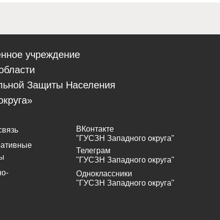
енное учреждение
области
льной Защиты Населения
округа»
ВКонтакте
связь
"ГУСЗН Западного округа"
ративные
Телеграм
ы
"ГУСЗН Западного округа"
о-
Одноклассники
"ГУСЗН Западного округа"