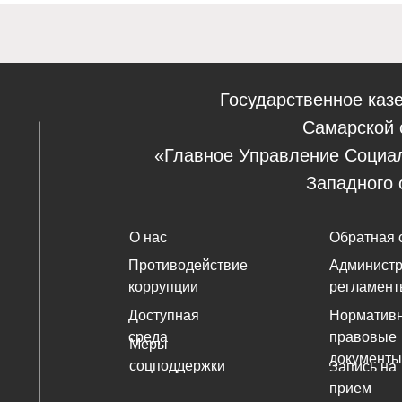
Государственное каз
Самарской 
«Главное Управление Социа
Западного 
О нас
Обратная 
Противодействие
Админист
коррупции
регламент
Доступная
Нормативн
среда
правовые
Меры
документы
соцподдержки
Запись на
прием