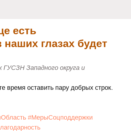
це есть
в наших глазах будет
к ГУСЗН Западного округа и
те время оставить пару добрых строк.
яОбласть
#МерыСоцподдержки
лагодарность