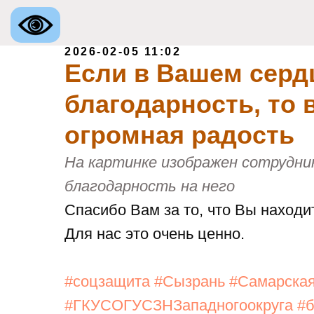
2026-02-05 11:02
Если в Вашем серд
ственное казенное учреждение
ой области
благодарность, то 
е Управление
огромная радость
ной Защиты Населения
го округа»
На картинке изображен сотрудни
благодарность на него
Спасибо Вам за то, что Вы находи
Для нас это очень ценно.
#соцзащита
#Сызрань
#Самарска
#ГКУСОГУСЗНЗападногоокруга
#б