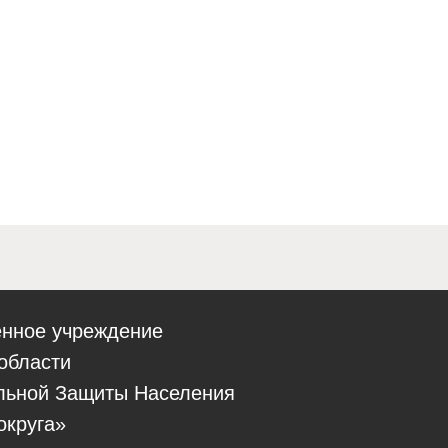
енное учреждение
области
льной Защиты Населения
округа»