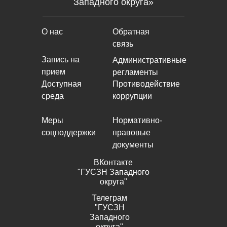
Западного округа»
О нас
Обратная
связь
Запись на
Административные
прием
регламенты
Доступная
Противодействие
среда
коррупции
Меры
Нормативно-
соцподдержки
правовые
документы
ВКонтакте
"ГУСЗН Западного
округа"
Телеграм
"ГУСЗН
Западного
округа"