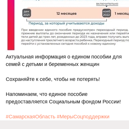
Актуальная информация о едином пособии для
семей с детьми и беременных женщин
Электронная по
Сохраняйте к себе, чтобы не потерять!
Западного 
gusznzapadniy@soci
вительство Самарской
Напоминаем, что единое пособие
области
предоставляется Социальным фондом России!
#СамарскаяОбласть
#МерыСоцподдержки