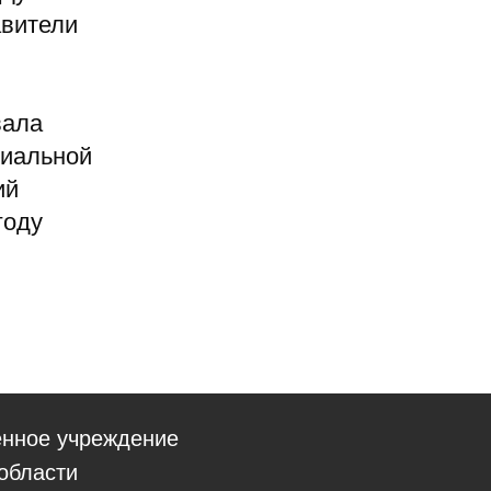
авители
вала
циальной
ий
году
енное учреждение
области