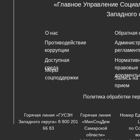
«Главное Управление Социа
Западного 
О нас
Обратная 
Противодействие
Админист
коррупции
регламент
Доступная
Нормативн
среда
правовые
Меры
документы
соцподдержки
Запись на
прием
Политика обработки пе
Горячая линия «ГУСЗН
Горячая линия
Номер Ед
Западного округа» 8 800 201
«МинСоцДем
66 83
Самарской
по С
области»
в