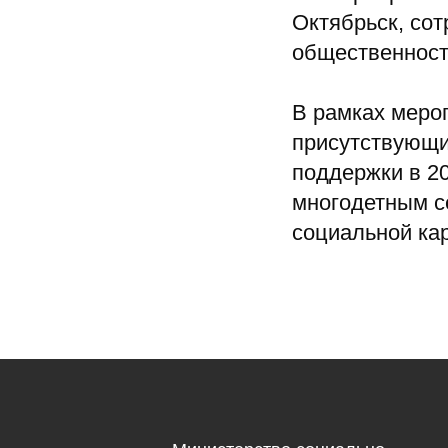
е Управление
Октябрьск, сот
ной Защиты Населения
общественност
го округа»
В рамках меро
присутствующи
поддержки в 20
многодетным с
социальной кар