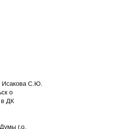
 Исакова С.Ю.
ьск о
 в ДК
Думы г.о.