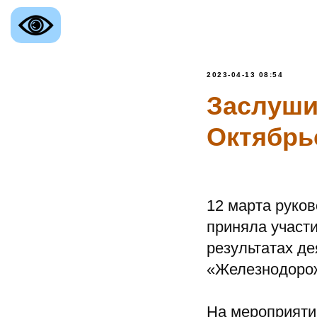
2023-04-13 08:54
Заслушив
Октябрь
12 марта руко
приняла участи
результатах де
«Железнодоро
ственное казенное учреждение
ой области
На мероприятии