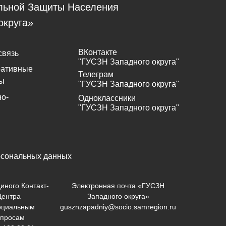
льной Защиты Населения
округа»
ВКонтакте
связь
"ГУСЗН Западного округа"
ративные
Телеграм
ы
"ГУСЗН Западного округа"
о-
Одноклассники
"ГУСЗН Западного округа"
рсональных данных
иного Контакт-
Электронная почта «ГУСЗН
Центра
Западного округа»
оциальным
gusznzapadniy@socio.samregion.ru
опросам