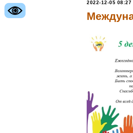
2022-12-05 08:27
Междуна
ственное казенное учреждение
ой области
е Управление
ной Защиты Населения
го округа»