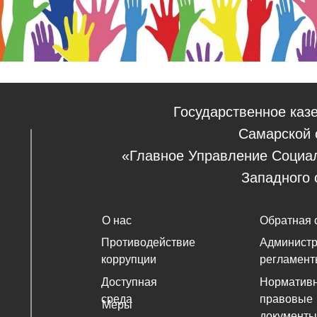
Государственное каз
Самарской 
«Главное Управление Социа
Западного 
О нас
Обратная 
Противодействие
Админист
коррупции
регламент
Доступная
Нормативн
среда
правовые
Меры
документы