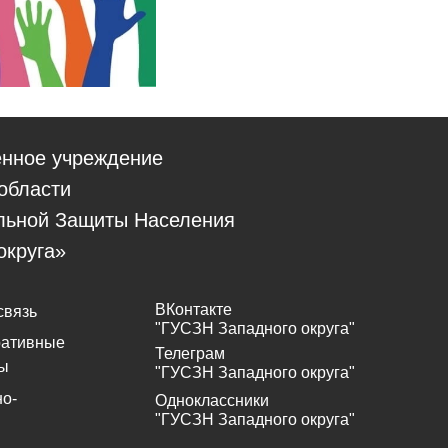
енное учреждение
области
льной Защиты Населения
округа»
ВКонтакте
связь
"ГУСЗН Западного округа"
ративные
Телеграм
ы
"ГУСЗН Западного округа"
о-
Одноклассники
"ГУСЗН Западного округа"