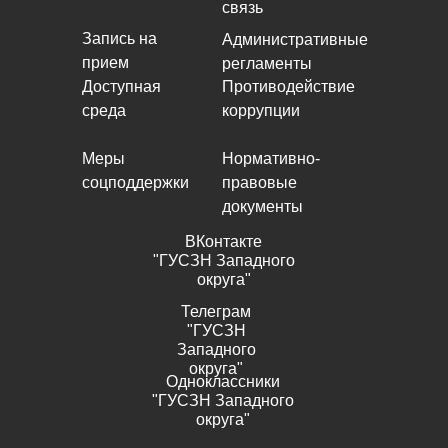
связь
Запись на
Административные
прием
регламенты
Доступная
Противодействие
среда
коррупции
Меры
Нормативно-
соцподдержки
правовые
документы
ВКонтакте
"ГУСЗН Западного
округа"
Телеграм
"ГУСЗН
Западного
округа"
Одноклассники
"ГУСЗН Западного
округа"