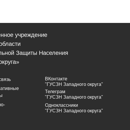
енное учреждение
области
льной Защиты Населения
округа»
ВКонтакте
связь
"ГУСЗН Западного округа"
ративные
Телеграм
ы
"ГУСЗН Западного округа"
о-
Одноклассники
"ГУСЗН Западного округа"