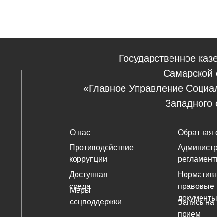
Государственное каз
Самарской 
«Главное Управление Социа
Западного 
О нас
Обратная 
Противодействие
Админист
коррупции
регламент
Доступная
Нормативн
среда
правовые
Меры
документы
соцподдержки
Запись на
прием