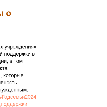
ы о
ых учреждениях
й поддержки в
ии, в том
кта
, которые
ивность
инуждённым.
#Годсемьи2024
поддержки