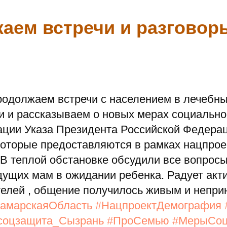
аем встречи и разговор
родолжаем встречи с населением в лечебн
и и рассказываем о новых мерах социально
ации Указа Президента Российской Федерац
 которые предоставляются в рамках нацпрое
В теплой обстановке обсудили все вопросы
дущих мам в ожидании ребенка. Радует акт
елей , общение получилось живым и непр
амарскаяОбласть
#НацпроектДемография
соцзащита_Сызрань
#ПроСемью
#МерыСоц