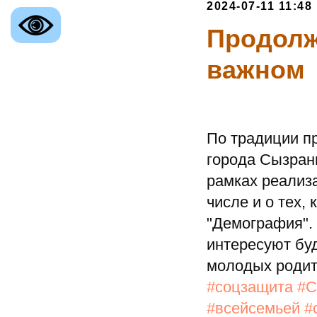
2024-07-11 11:48
Продолж
важном
ственное казенное учреждение
ой области
е Управление
По традиции п
ной Защиты Населения
города Сызран
го округа»
рамках реализ
числе и о тех,
"Демография". 
интересуют бу
молодых родит
#соцзащита
#С
#всейсемьей
#