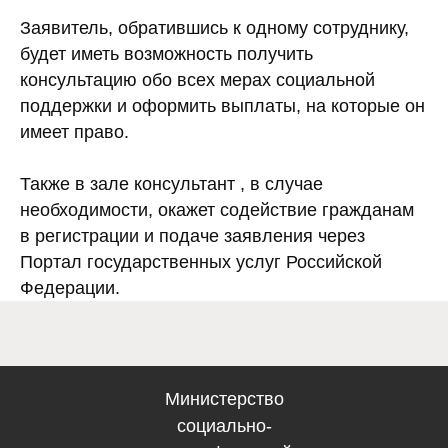
Заявитель, обратившись к одному сотруднику,
будет иметь возможность получить
консультацию обо всех мерах социальной
поддержки и оформить выплаты, на которые он
имеет право.
Электронная по
Западного 
Также в зале консультант , в случае
gusznzapadniy@soci
вительство Самарской
необходимости, окажет содействие гражданам
области
в регистрации и подаче заявления через
Портал государственных услуг Российской
Федерации.
Министерство
социально-