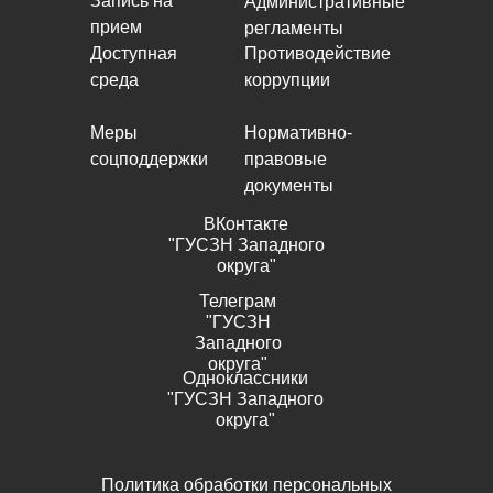
Запись на
Административные
прием
регламенты
Доступная
Противодействие
среда
коррупции
Меры
Нормативно-
соцподдержки
правовые
документы
ВКонтакте
"ГУСЗН Западного
округа"
Телеграм
"ГУСЗН
Западного
округа"
Одноклассники
"ГУСЗН Западного
округа"
Политика обработки персональных