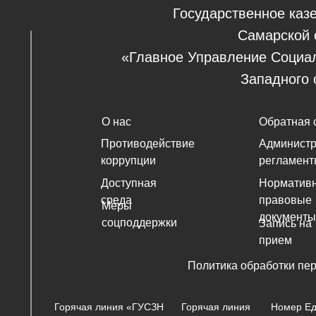
Государственное каз
Самарской 
«Главное Управление Социа
Западного 
О нас
Обратная 
Противодействие
Админист
коррупции
регламент
Доступная
Нормативн
среда
правовые
Меры
документы
соцподдержки
Запись на
прием
Политика обработки пе
Горячая линия «ГУСЗН
Горячая линия
Номер Ед