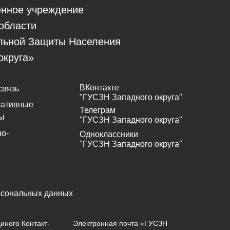
енное учреждение
области
льной Защиты Населения
округа»
ВКонтакте
связь
"ГУСЗН Западного округа"
ративные
Телеграм
ы
"ГУСЗН Западного округа"
о-
Одноклассники
"ГУСЗН Западного округа"
рсональных данных
иного Контакт-
Электронная почта «ГУСЗН