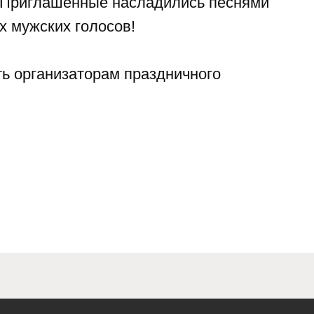
. Приглашённые насладились песнями
х мужских голосов!
ь организаторам праздничного