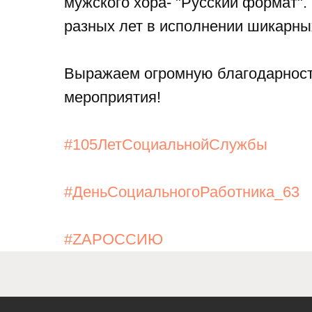
мужского хора- "Русский формат"
ственное казенное учреждение
разных лет в исполнении шикарны
ой области
е Управление
ной Защиты Населения
Выражаем огромную благодарност
го округа»
мероприятия!
#105ЛетСоциальнойСлужбы
#ДеньСоциальногоРаботника_63
#ZAРОССИЮ