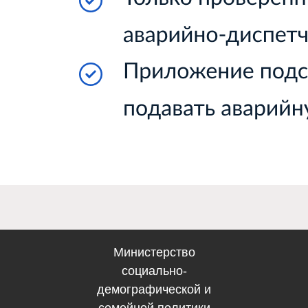
Электронная по
Западного 
gusznzapadniy@soci
вительство Самарской
области
Министерство
социально-
демографической и