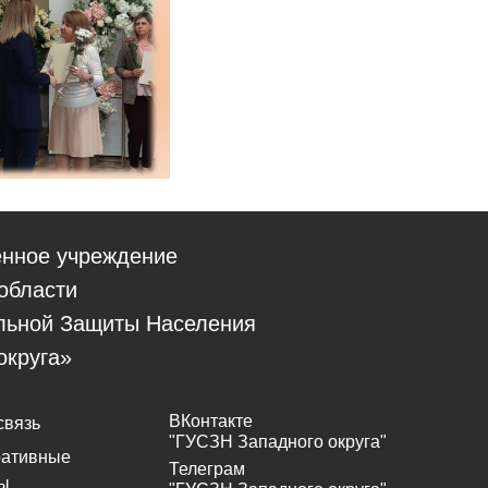
енное учреждение
области
льной Защиты Населения
округа»
ВКонтакте
связь
"ГУСЗН Западного округа"
ративные
Телеграм
ы