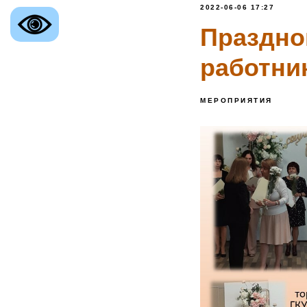
2022-06-06 17:27
Праздно
работни
МЕРОПРИЯТИЯ
ственное казенное учреждение
ой области
е Управление
ной Защиты Населения
го округа»