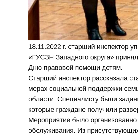
18.11.2022 г. старший инспектор у
«ГУСЗН Западного округа» принял
Дню правовой помощи детям.
Старший инспектор рассказала ст
ственное казенное учреждение
мерах социальной поддержки семь
ой области
области. Специалисту были зада
е Управление
ной Защиты Населения
которые граждане получили разве
го округа»
Мероприятие было организованно
обслуживания. Из присутствующих