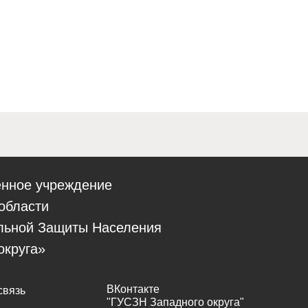
енное учреждение
области
льной Защиты Населения
округа»
ВКонтакте
связь
"ГУСЗН Западного округа"