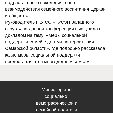
подрастающего поколения, опыт
взаимодействия семейного воспитания Церкви
и общества.
Руководитель ГКУ СО «ГУСЗН Западного
Электронная по
округа» на данной конференции выступила с
Западного 
докладом на тему: «Меры социальной
gusznzapadniy@soci
вительство Самарской
поддержки семей с детьми на территории
области
Самарской области», где подробно рассказала
какие меры социальной поддержки
предоставляются многодетным семьям.
Министерство
социально-
демографической и
семейной политики