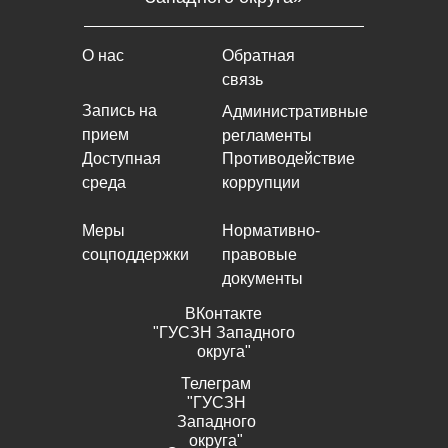
О нас
Обратная
связь
Запись на
Административные
прием
регламенты
Доступная
Противодействие
среда
коррупции
Меры
Нормативно-
соцподдержки
правовые
документы
ВКонтакте
"ГУСЗН Западного
округа"
Телеграм
"ГУСЗН
Западного
округа"