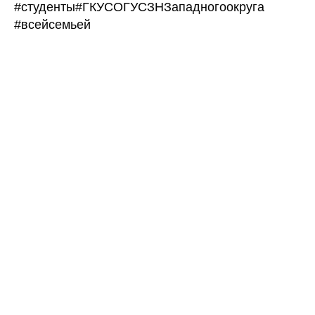
#студенты
#ГКУСОГУСЗНЗападногоокруга
#всейсемьей