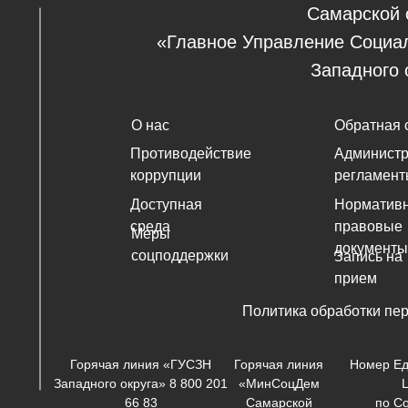
Самарской 
«Главное Управление Социа
Западного 
О нас
Обратная 
Противодействие
Админист
коррупции
регламент
Доступная
Нормативн
среда
правовые
Меры
документы
соцподдержки
Запись на
прием
Политика обработки пе
Горячая линия «ГУСЗН
Горячая линия
Номер Ед
Западного округа» 8 800 201
«МинСоцДем
66 83
Самарской
по С