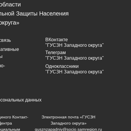
области
льной Защиты Населения
округа»
ВКонтакте
связь
"ГУСЗН Западного округа"
ративные
Телеграм
ы
"ГУСЗН Западного округа"
о-
Одноклассники
"ГУСЗН Западного округа"
рсональных данных
иного Контакт-
Электронная почта «ГУСЗН
Центра
Западного округа»
оциальным
gusznzapadniy@socio.samregion.ru