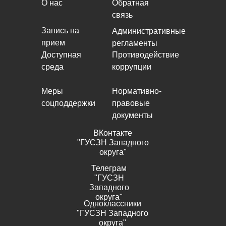
О нас
Обратная
связь
Запись на
Административные
прием
регламенты
Доступная
Противодействие
среда
коррупции
Меры
Нормативно-
соцподдержки
правовые
документы
ВКонтакте
"ГУСЗН Западного
округа"
Телеграм
"ГУСЗН
Западного
округа"
Одноклассники
"ГУСЗН Западного
округа"