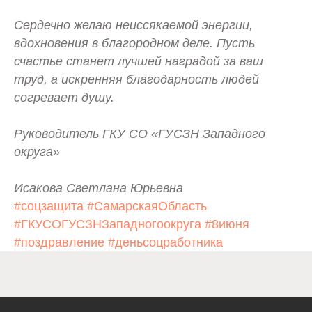
Сердечно желаю неиссякаемой энергии,
вдохновения в благородном деле. Пусть
счастье станет лучшей наградой за ваш
труд, а искренняя благодарность людей
согревает душу.
Руководитель ГКУ СО «ГУСЗН Западного
Электронная по
округа»
Западного 
gusznzapadniy@soci
вительство Самарской
Исакова Светлана Юрьевна
области
#соцзащита
#СамарскаяОбласть
#ГКУСОГУСЗНЗападногоокруга
#8июня
#поздравление
#деньсоцработника