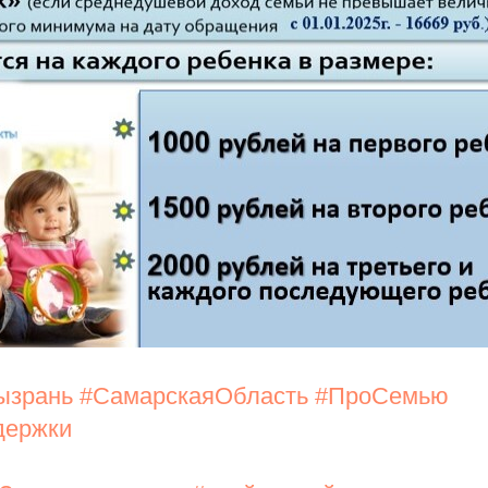
ызрань
#СамарскаяОбласть
#ПроСемью
держки