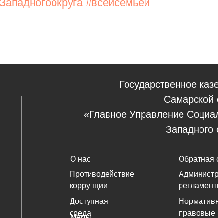
ападногоокруга
#всейсемьей
Государственное каз
Самарской 
«Главное Управление Социа
Западного 
О нас
Обратная 
Противодействие
Админист
коррупции
регламент
Доступная
Нормативн
среда
правовые
Меры