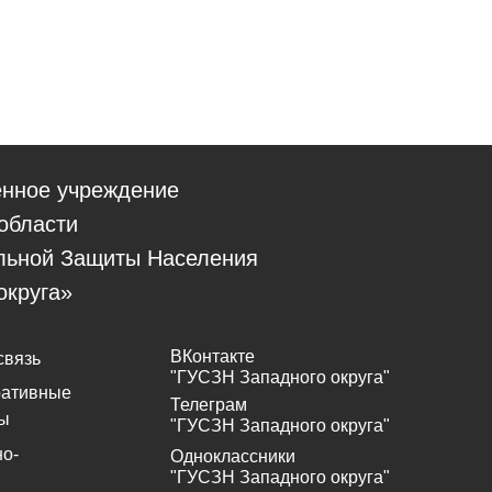
енное учреждение
области
льной Защиты Населения
округа»
ВКонтакте
связь
"ГУСЗН Западного округа"
ративные
Телеграм
ы
"ГУСЗН Западного округа"
о-
Одноклассники
"ГУСЗН Западного округа"