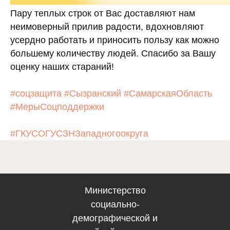
Пару теплых строк от Вас доставляют нам
неимоверный прилив радости, вдохновляют
усердно работать и приносить пользу как можно
большему количеству людей. Спасибо за Вашу
Электронная по
оценку наших стараний!
Западного 
gusznzapadniy@soci
вительство Самарской
#соцзащита
#Сызранский
#СамарскаяОбласть
области
#МерыСоцподдержки
#ГКУСОГУСЗНЗападногоокруга
Министерство
социально-
демографической и