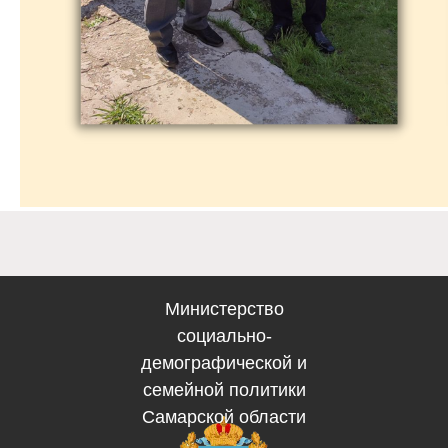
Электронная по
Западного 
gusznzapadniy@soci
вительство Самарской
области
Министерство
социально-
демографической и
семейной политики
Самарской области