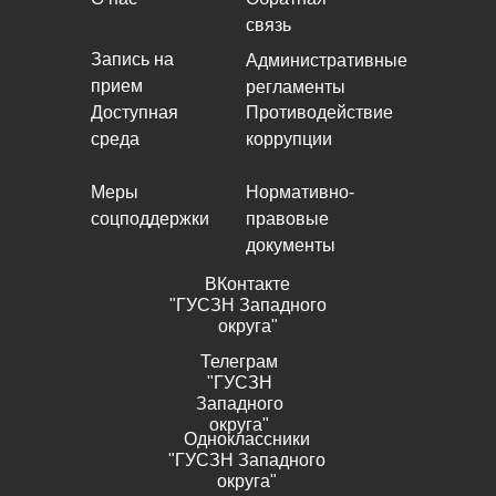
связь
Запись на
Административные
прием
регламенты
Доступная
Противодействие
среда
коррупции
Меры
Нормативно-
соцподдержки
правовые
документы
ВКонтакте
"ГУСЗН Западного
округа"
Телеграм
"ГУСЗН
Западного
округа"
Одноклассники
"ГУСЗН Западного
округа"