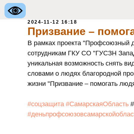
2024-11-12 16:18
Призвание – помог
В рамках проекта "Профсоюзный д
сотрудникам ГКУ СО "ГУСЗН Запад
уникальная возможность снять ви
словами о людях благородной про
жизни "Призвание – помогать люд
#соцзащита
#СамарскаяОбласть
#
#деньпрофсоюзовсамарскойоблас
ственное казенное учреждение