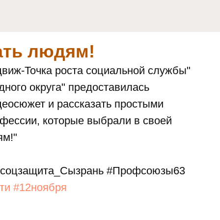
ать людям!
виж-Точка роста социальной службы"
ного округа" предоставилась
деосюжет и рассказать простыми
фессии, которые выбрали в своей
ям!"
соцзащита_Сызрань #Профсоюзы63
ти
#12ноября