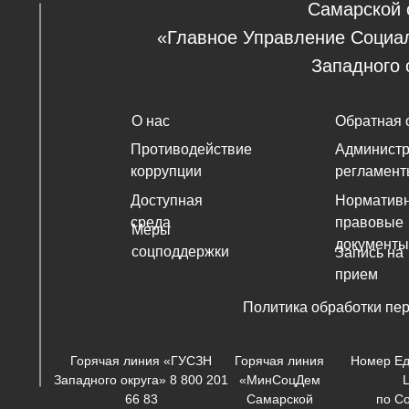
Самарской 
«Главное Управление Социа
Западного 
О нас
Обратная 
Противодействие
Админист
коррупции
регламент
Доступная
Нормативн
среда
правовые
Меры
документы
соцподдержки
Запись на
прием
Политика обработки пе
Горячая линия «ГУСЗН
Горячая линия
Номер Ед
Западного округа» 8 800 201
«МинСоцДем
66 83
Самарской
по С