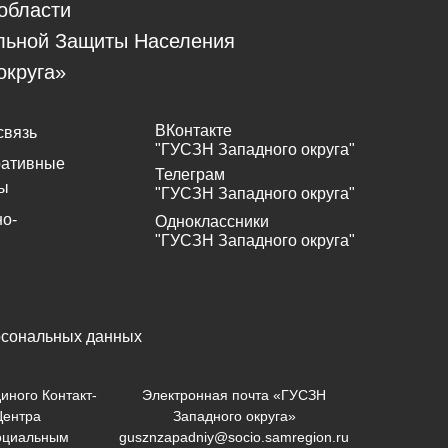
области
льной Защиты Населения
округа»
ВКонтакте
связь
"ГУСЗН Западного округа"
ративные
Телеграм
ы
"ГУСЗН Западного округа"
о-
Одноклассники
"ГУСЗН Западного округа"
рсональных данных
иного Контакт-
Электронная почта «ГУСЗН
Центра
Западного округа»
оциальным
gusznzapadniy@socio.samregion.ru