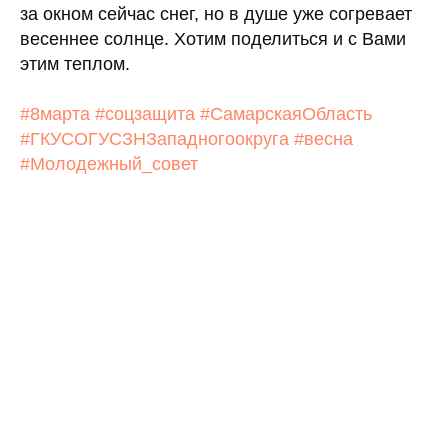
за окном сейчас снег, но в душе уже согревает
весеннее солнце. Хотим поделиться и с Вами
этим теплом.
#8марта
#соцзащита
#СамарскаяОбласть
#ГКУСОГУСЗНЗападногоокруга
#весна
#Молодежный_совет