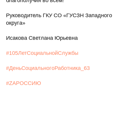
благополучия во всем!
Руководитель ГКУ СО «ГУСЗН Западного
округа»
Исакова Светлана Юрьевна
#105ЛетСоциальнойСлужбы
#ДеньСоциальногоРаботника_63
#ZAРОССИЮ